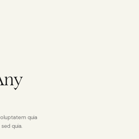
 Any
voluptatem quia
 sed quia.