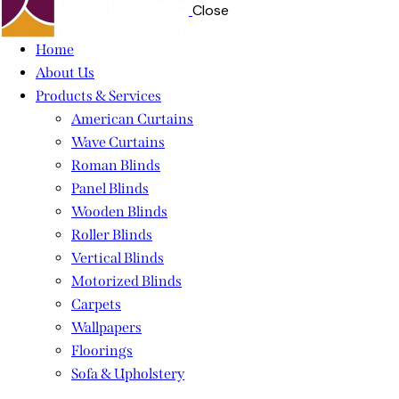
Close
Home
About Us
Products & Services
American Curtains
Wave Curtains
Roman Blinds
Panel Blinds
Wooden Blinds
Roller Blinds
Vertical Blinds
Motorized Blinds
Carpets
Wallpapers
Floorings
Sofa & Upholstery