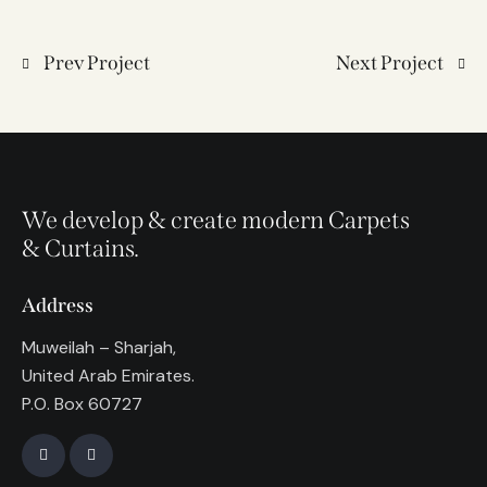
Prev Project
Next Project
We develop & create modern Carpets
& Curtains.
Address
Muweilah – Sharjah,
United Arab Emirates.
P.O. Box 60727